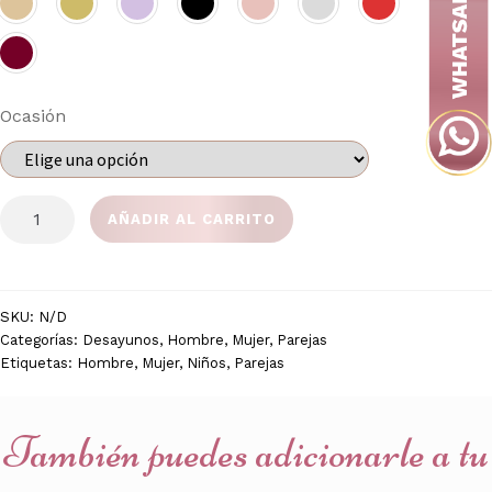
Ocasión
BANDEJA
AÑADIR AL CARRITO
LOVE
cantidad
SKU:
N/D
Categorías:
Desayunos
,
Hombre
,
Mujer
,
Parejas
Etiquetas:
Hombre
,
Mujer
,
Niños
,
Parejas
También puedes adicionarle a tu