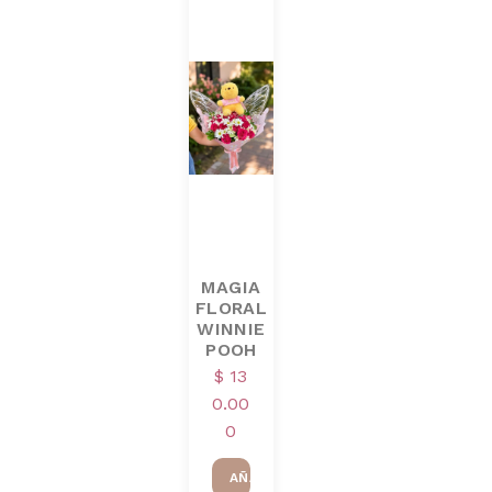
MAGIA
FLORAL
WINNIE
POOH
$
13
0.00
0
AÑADIR AL CARRITO