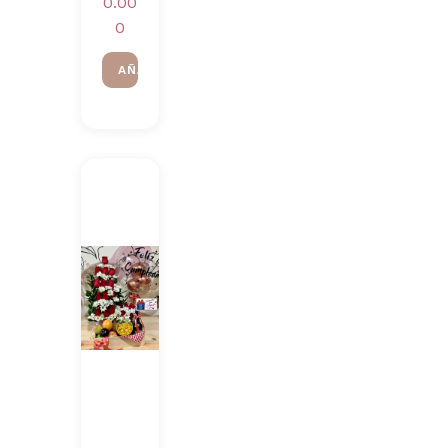
0.00
0
AÑADIR AL CARRITO