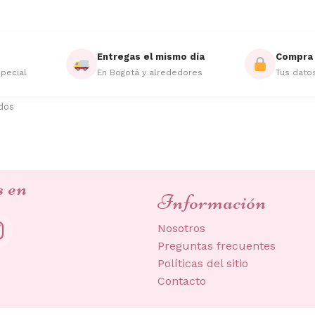
Entregas el mismo día
Compra 
pecial
En Bogotá y alrededores
Tus dato
Ordenado
ados
por
los
últimos
s en
Información
Nosotros
Preguntas frecuentes
Políticas del sitio
Contacto