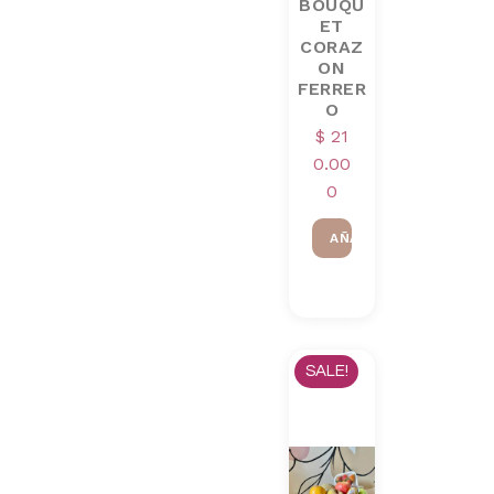
BOUQU
ET
CORAZ
ON
FERRER
O
$
21
0.00
0
AÑADIR AL CARRITO
SALE!