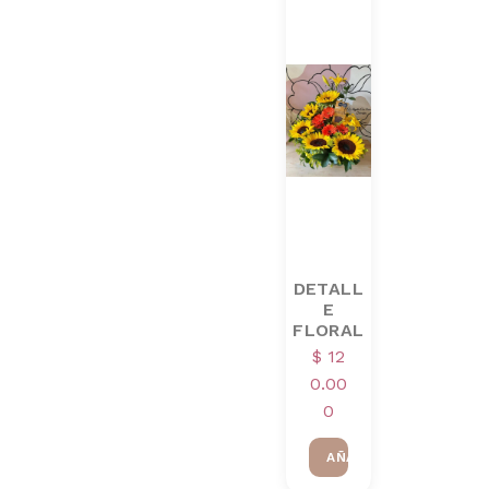
DETALL
E
FLORAL
$
12
0.00
0
AÑADIR AL CARRITO