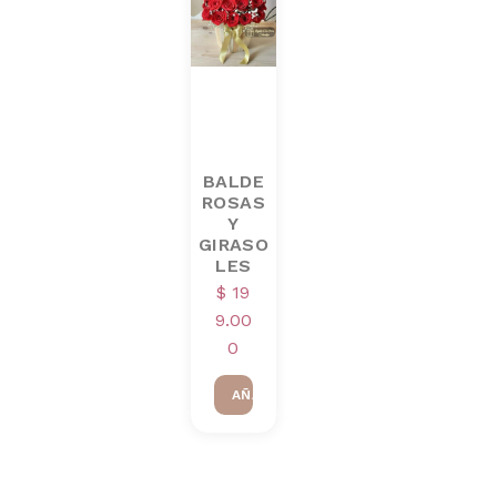
BALDE
ROSAS
Y
GIRASO
LES
$
19
9.00
0
AÑADIR AL CARRITO