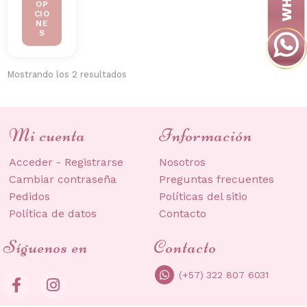
OP
CIO
NE
S
Ordenado
Mostrando los 2 resultados
por
los
últimos
Mi cuenta
Información
Acceder - Registrarse
Nosotros
Cambiar contraseña
Preguntas frecuentes
Pedidos
Políticas del sitio
Política de datos
Contacto
Síguenos en
Contacto
(+57) 322 807 6031