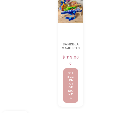
BANDEJA
MAJESTIC
$
119.00
0
SEL
ECC
ION
AR
OP
CIO
NE
S