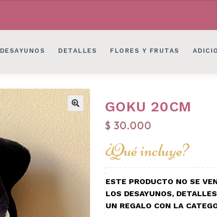
LES EN BOGOTÁ
DESAYUNOS SORPRESAS, 
LES EN BOGOTÁ
DESAYUNOS SORPRESAS, 
DESAYUNOS
DETALLES
FLORES Y FRUTAS
ADICI
GOKU 20CM
$
30.000
¿Qué incluye?
ESTE PRODUCTO NO SE VEN
LOS DESAYUNOS, DETALLES
UN REGALO CON LA CATEGO