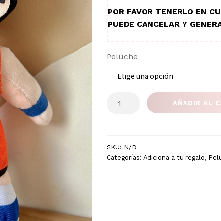
POR FAVOR TENERLO EN CU
PUEDE CANCELAR Y GENERA
Peluche
GOKU
AÑADIR AL 
20CM
cantidad
SKU:
N/D
Categorías:
Adiciona a tu regalo
,
Pel