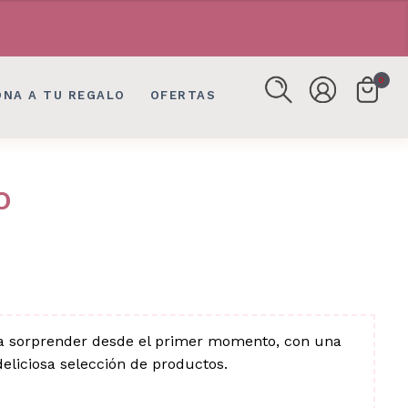
FLORES, DETALLES EN BOGOTÁ
FLORES, DETALLES EN BOGOTÁ
0
ONA A TU REGALO
OFERTAS
O
a sorprender desde el primer momento, con una
eliciosa selección de productos.