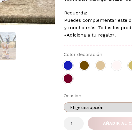
Recuerda:
Puedes complementar este det
y mucho más. Todos los produ
«Adiciona a tu regalo».
Color decoración
Ocasión
BANDEJA
AÑADIR AL 
MIGAO