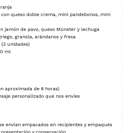
aranja
 con queso doble crema, mini pandebonos, mini
on jamón de pavo, queso Münster y lechuga
griego, granola, arándanos y fresa
 (3 unidades)
70 ml
ión aproximada de 8 horas)
nsaje personalizado que nos envíes
 se envían empacados en recipientes y empaques
 presentación y conservación.