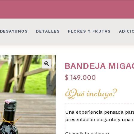
LES EN BOGOTÁ
DESAYUNOS SORPRESAS, 
LES EN BOGOTÁ
DESAYUNOS SORPRESAS, 
DESAYUNOS
DETALLES
FLORES Y FRUTAS
ADICI
BANDEJA MIGA
$
149.000
¿Qué incluye?
Una experiencia pensada par
presentación elegante y una d
Chocolisto caliente