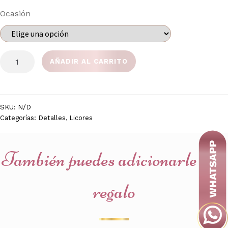
Ocasión
BALDE
AÑADIR AL CARRITO
CREMA
DE
WHISKY
cantidad
SKU:
N/D
Categorías:
Detalles
,
Licores
También puedes adicionarle a tu
regalo