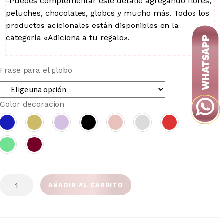
-Puedes complementar este detalle agregando flores,
peluches, chocolates, globos y mucho más. Todos los
productos adicionales están disponibles en la
categoría «Adiciona a tu regalo».
Frase para el globo
Color decoración
ANCHETA
AÑADIR AL CARRITO
VITAL
cantidad