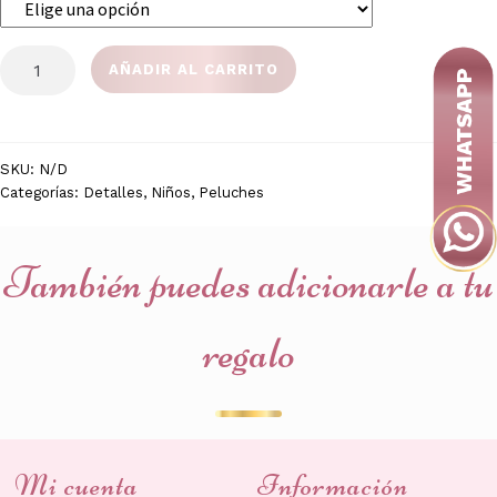
ANCHETA
AÑADIR AL CARRITO
ANGELA
o
STITCH
cantidad
SKU:
N/D
Categorías:
Detalles
,
Niños
,
Peluches
También puedes adicionarle a tu
regalo
Mi cuenta
Información