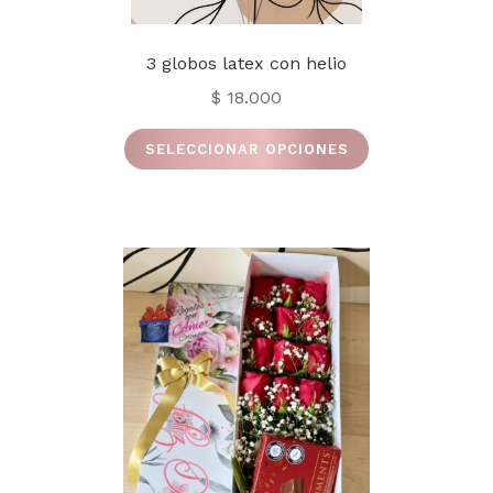
3 globos latex con helio
$
18.000
Este
SELECCIONAR OPCIONES
producto
tiene
múltiples
variantes.
Las
opciones
se
pueden
elegir
en
la
página