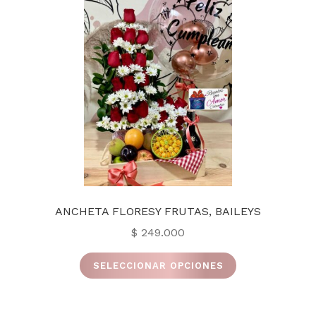
ANCHETA FLORESY FRUTAS, BAILEYS
$
249.000
Este
SELECCIONAR OPCIONES
producto
tiene
múltiples