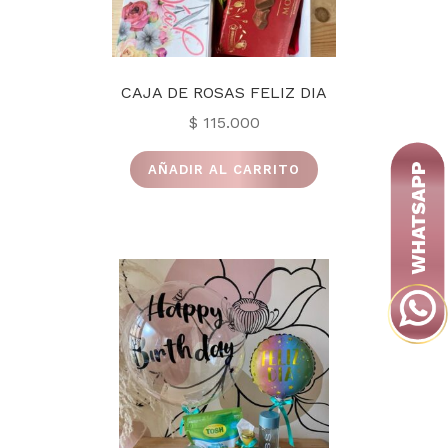
de
producto
CAJA DE ROSAS FELIZ DIA
$
115.000
AÑADIR AL CARRITO