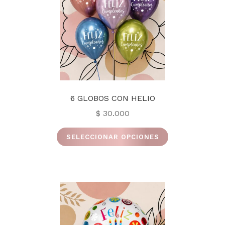
elegir
en
la
página
de
producto
6 GLOBOS CON HELIO
$
30.000
Este
SELECCIONAR OPCIONES
producto
tiene
múltiples
variantes.
Las
opciones
se