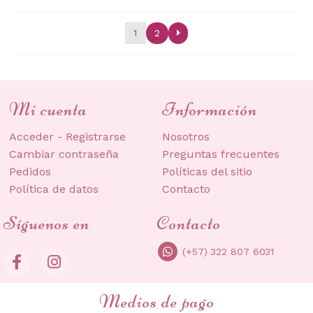
opciones
por
se
los
1
2
últimos
pueden
elegir
en
la
Mi cuenta
Información
página
de
Acceder - Registrarse
Nosotros
producto
Cambiar contraseña
Preguntas frecuentes
Pedidos
Políticas del sitio
Política de datos
Contacto
Síguenos en
Contacto
(+57) 322 807 6031
Medios de pago