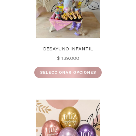
la
página
de
producto
DESAYUNO INFANTIL
$
139.000
Este
SELECCIONAR OPCIONES
producto
tiene
múltiples
variantes.
Las
opciones
se
pueden