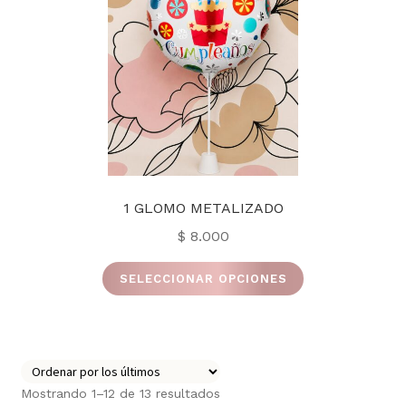
pueden
elegir
en
la
página
de
producto
1 GLOMO METALIZADO
$
8.000
Este
SELECCIONAR OPCIONES
producto
tiene
múltiples
variantes.
Las
Ordenado
Mostrando 1–12 de 13 resultados