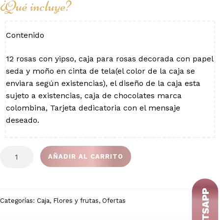
¿Qué incluye?
Contenido
12 rosas con yipso, caja para rosas decorada con papel
seda y moño en cinta de tela(el color de la caja se
enviara según existencias), el diseño de la caja esta
sujeto a existencias, caja de chocolates marca
colombina, Tarjeta dedicatoria con el mensaje
deseado.
CAJA
AÑADIR AL CARRITO
DE
ROSAS
FELIZ
DIA
Categorías:
Caja
,
Flores y frutas
,
Ofertas
cantidad