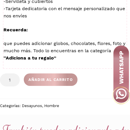
-Servilleta y cubiertos
-Tarjeta dedicatoria con el mensaje personalizado que
nos envíes
Recuerda:
que puedes adicionar globos, chocolates, flores, foto y
mucho más. Todo lo encuentras en la categoría
“Adiciona a tu regalo”
PARA
AÑADIR AL CARRITO
EL
HÉROE
cantidad
Categorías:
Desayunos
,
Hombre
También puedes adicionarle a tu