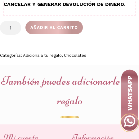
CANCELAR Y GENERAR DEVOLUCIÓN DE DINERO.
Ferrero
AÑADIR AL CARRITO
x4
unidades
cantidad
Categorías:
Adiciona a tu regalo
,
Chocolates
También puedes adicionarle a tu
regalo
Mi cuenta
Información