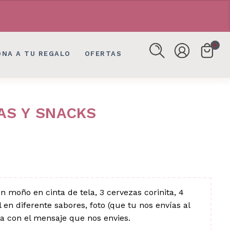
FLORES, DETALLES EN BOGOTÁ
FLORES, DETALLES EN BOGOTÁ
0
ONA A TU REGALO
OFERTAS
AS Y SNACKS
 moño en cinta de tela, 3 cervezas corinita, 4
 en diferente sabores, foto (que tu nos envías al
ia con el mensaje que nos envies.