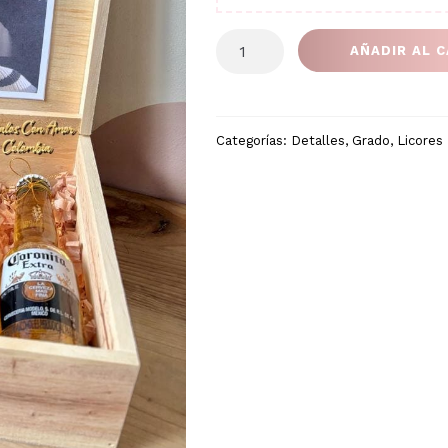
COFRE
AÑADIR AL 
CERVEZAS
Y
SNACKS
cantidad
Categorías:
Detalles
,
Grado
,
Licores