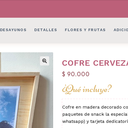
LES EN BOGOTÁ
DESAYUNOS SORPRESAS, 
LES EN BOGOTÁ
DESAYUNOS SORPRESAS, 
DESAYUNOS
DETALLES
FLORES Y FRUTAS
ADICI
COFRE CERVEZ
$
90.000
¿Qué incluye?
Cofre en madera decorado con
paquetes de snack la especial
whatsapp) y tarjeta dedicator