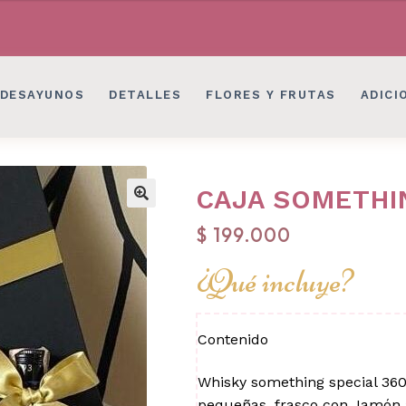
LES EN BOGOTÁ
DESAYUNOS SORPRESAS, 
LES EN BOGOTÁ
DESAYUNOS SORPRESAS, 
DESAYUNOS
DETALLES
FLORES Y FRUTAS
ADICI
CAJA SOMETHI
$
199.000
¿Qué incluye?
Contenido
Whisky something special 360 
pequeñas, frasco con Jamón