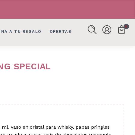
FLORES, DETALLES EN BOGOTÁ
FLORES, DETALLES EN BOGOTÁ
0
ONA A TU REGALO
OFERTAS
NG SPECIAL
ml, vaso en cristal para whisky, papas pringles
 ahumado y queso, caja de chocolates moments