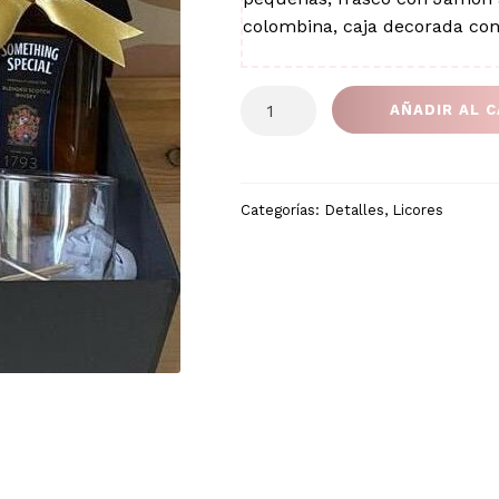
colombina, caja decorada con c
CAJA
AÑADIR AL 
SOMETHING
SPECIAL
cantidad
Categorías:
Detalles
,
Licores