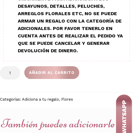
DESAYUNOS, DETALLES, PELUCHES,
ARREGLOS FLORALES ETC, NO SE PUEDE
ARMAR UN REGALO CON LA CATEGORÍA DE
ADICIONALES. POR FAVOR TENERLO EN
CUENTA ANTES DE REALIZAR EL PEDIDO YA
QUE SE PUEDE CANCELAR Y GENERAR
DEVOLUCIÓN DE DINERO.
Bouquet
AÑADIR AL CARRITO
de
1
girasol
y
Categorías:
Adiciona a tu regalo
,
Flores
4
rosas
También puedes adicionarle a tu
cantidad