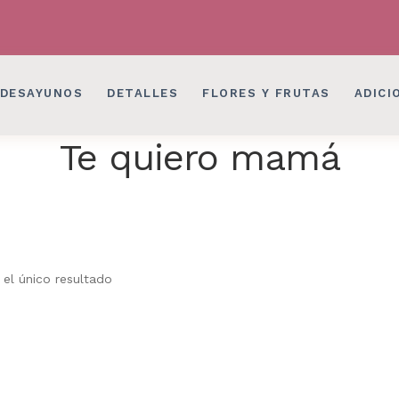
LES EN BOGOTÁ
DESAYUNOS SORPRESAS, 
LES EN BOGOTÁ
DESAYUNOS SORPRESAS, 
DESAYUNOS
DETALLES
FLORES Y FRUTAS
ADICI
Te quiero mamá
el único resultado