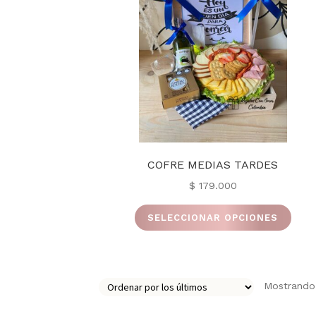
COFRE MEDIAS TARDES
$
179.000
Este
SELECCIONAR OPCIONES
prod
tiene
múlti
varia
Mostrando 
Las
opci