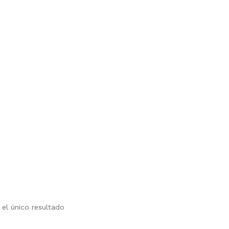
ucto
ples
ntes.
el único resultado
ones