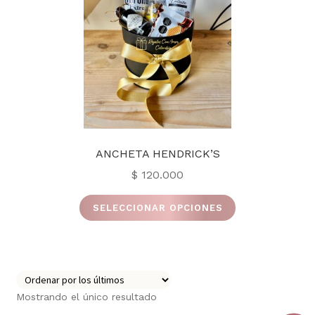
ANCHETA HENDRICK’S
$
120.000
Este
SELECCIONAR OPCIONES
producto
tiene
múltiples
variantes.
Las
Mostrando el único resultado
opciones