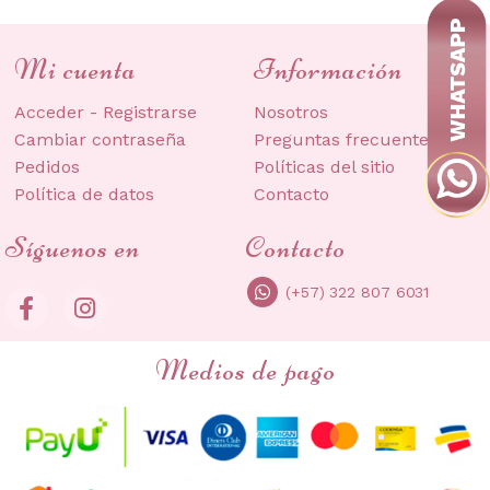
se
pueden
Mi cuenta
Información
elegir
en
Acceder - Registrarse
Nosotros
la
Cambiar contraseña
Preguntas frecuentes
página
Pedidos
Políticas del sitio
de
Política de datos
Contacto
producto
Síguenos en
Contacto
(+57) 322 807 6031
Medios de pago