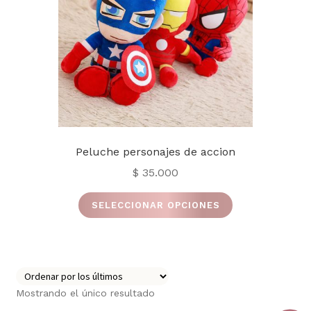
Peluche personajes de accion
$
35.000
Este
SELECCIONAR OPCIONES
producto
tiene
múltiples
variantes.
Las
Mostrando el único resultado
opciones