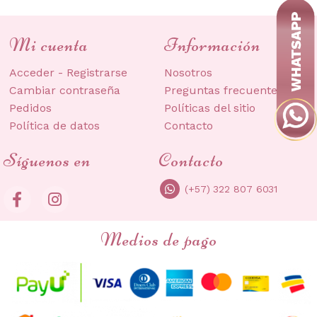
se
pueden
Mi cuenta
Información
elegir
en
Acceder - Registrarse
Nosotros
la
Cambiar contraseña
Preguntas frecuentes
página
Pedidos
Políticas del sitio
de
Política de datos
Contacto
producto
Síguenos en
Contacto
(+57) 322 807 6031
Medios de pago