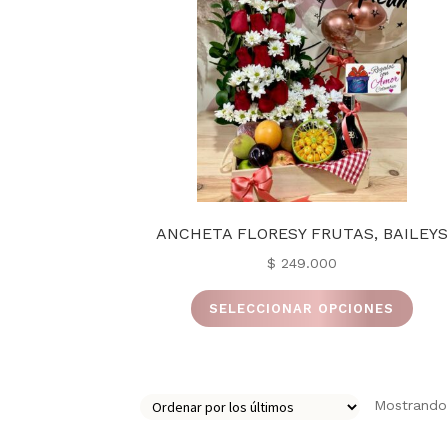
ANCHETA FLORESY FRUTAS, BAILEYS
$
249.000
Este
SELECCIONAR OPCIONES
prod
tiene
múlti
varia
Mostrando 
Las
opci