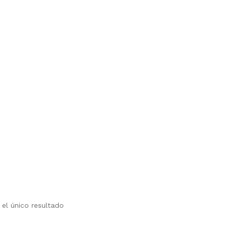
ucto
ples
ntes.
el único resultado
ones