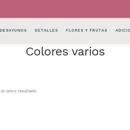
LES EN BOGOTÁ
DESAYUNOS SORPRESAS, 
LES EN BOGOTÁ
DESAYUNOS SORPRESAS, 
DESAYUNOS
DETALLES
FLORES Y FRUTAS
ADICI
Colores varios
el único resultado