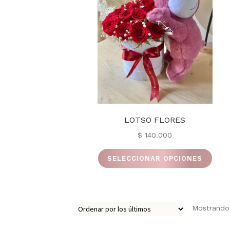
LOTSO FLORES
$
140.000
Este
SELECCIONAR OPCIONES
prod
tiene
múlti
varia
Mostrando 
Las
opci