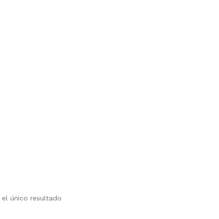
ucto
ples
ntes.
el único resultado
ones