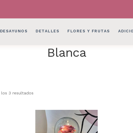
LES EN BOGOTÁ
DESAYUNOS SORPRESAS, 
LES EN BOGOTÁ
DESAYUNOS SORPRESAS, 
DESAYUNOS
DETALLES
FLORES Y FRUTAS
ADICI
Blanca
Ordenado
los 3 resultados
por
los
últimos