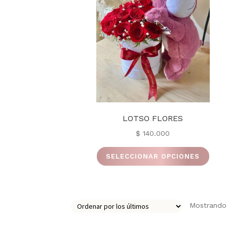
LOTSO FLORES
$
140.000
Este
SELECCIONAR OPCIONES
prod
tiene
múlti
varia
Mostrando 
Las
opci