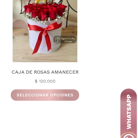
CAJA DE ROSAS AMANECER
$
120.000
Este
SELECCIONAR OPCIONES
producto
tiene
múltiples
variantes.
Las
opciones