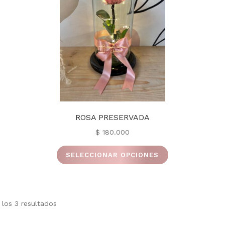
ROSA PRESERVADA
$
180.000
Este
SELECCIONAR OPCIONES
ucto
producto
tiene
ples
múltiples
ntes.
variantes.
Ordenado
los 3 resultados
Las
por
ones
opciones
los